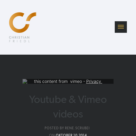
Your consent is required to display 
this content from  vimeo - 
Privacy 
Settings
Youtube & Vimeo
videos
POSTED BY RENE.SCRUBEI
ON
OKTOBER 10,2014