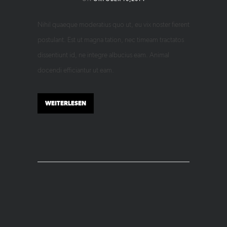
Nihil quaeque moderatius quo ut, eu vix noster fierent
postulant. Est ut magna tation, nec timeam tractatos
dissentiunt id, ne integre albucius eam. Animal
docendi efficiantur ut eam.
WEITERLESEN